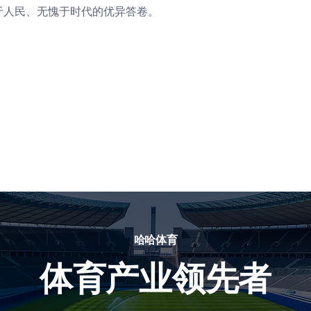
于人民、无愧于时代的优异答卷。
哈哈体育
体育产业领先者