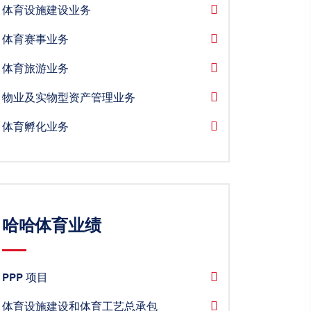
体育设施建设业务
体育赛事业务
体育旅游业务
物业及实物型资产管理业务
体育孵化业务
哈哈体育业绩
PPP 项目
体育设施建设和体育工艺总承包