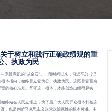
记关于树立和践行正确政绩观的重
为公、执政为民
养与宗旨意识的“试金石”。一段时间以来，习近平总书记
的根本指向，始终是立党为公、执政为民。这既是党百余
尽责的核心准则。坚守这一根本，才能创造出经得起实
始终站在人民立场上，为了最广大人民群众根本利益这
分野，也是判断马克思主义政党政治属性的根本标准。中